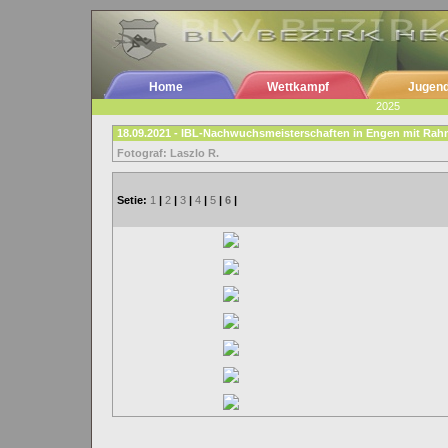
Home
Wettkampf
Jugen
2025
18.09.2021 - IBL-Nachwuchsmeisterschaften in Engen mit R
Fotograf: Laszlo R.
Setie:
1
|
2
|
3
|
4
|
5
|
6
|